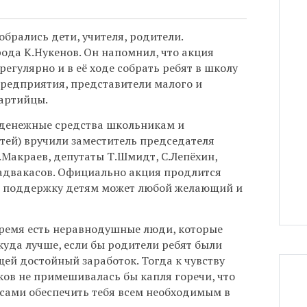
брались дети, учителя, родители.
ода К.Нукенов. Он напомнил, что акция
егулярно и в её ходе собрать ребят в школу
редприятия, представители малого и
партийцы.
денежные средства школьникам и
тей) вручили заместитель председателя
Макраев, депутаты Т.Шмидт, С.Лепёхин,
Садвакасов. Официально акция продлится
ю поддержку детям может любой желающий и
время есть неравнодушные люди, которые
 куда лучше, если бы родители ребят были
ей достойный заработок. Тогда к чувству
ов не примешивалась бы капля горечи, что
 сами обеспечить тебя всем необходимым в