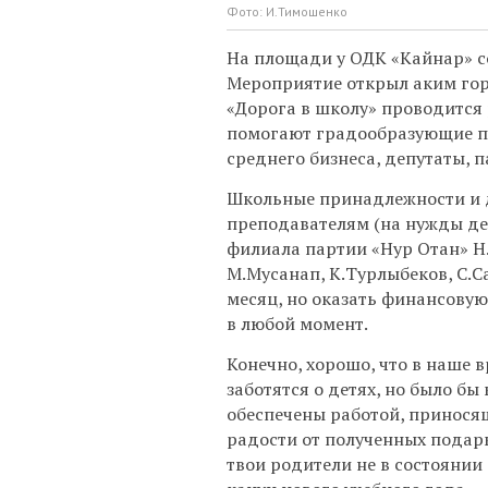
Фото: И.Тимошенко
На площади у ОДК «Кайнар» со
Мероприятие открыл аким гор
«Дорога в школу» проводится р
помогают градообразующие п
среднего бизнеса, депутаты, 
Школьные принадлежности и 
преподавателям (на нужды де
филиала партии «Нур Отан» Н.
М.Мусанап, К.Турлыбеков, С.
месяц, но оказать финансову
в любой момент.
Конечно, хорошо, что в наше 
заботятся о детях, но было бы
обеспечены работой, приносящ
радости от полученных подарк
твои родители не в состоянии