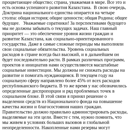
процветающее общество; страна, уважаемая в мире. Все это и
есть основа успешного развития Казахстана. В свою очередь,
Доктрина национального единства опирается на четыре
столпа: общая история; общие ценности; общая Родина; общее
будущее. Уважаемые соратники! За перспективами будущего
мы не должны забывать о текущих задачах. Наш главный
приоритет — это обеспечение уровня жизни граждан и
развитие Казахстана, как социально-ориентированного
государства. Даже в самые сложные периоды мы выполняли
свои социальные обязательства. Уровень социальных
расходов в стране всегда был высокий, и в дальнейшем он
будет последовательно расти. В рамках различных программ,
проектов и инициатив нами осуществляются масштабные
социальные инвестиции. Мы должны не снижать расходы на
развитие и помогать нуждающимся. В текущем году на
социальную сферу направлено более 45% от всех расходов
республиканского бюджета. В то же время у нас обозначились
определенные диспропорции и ряд проблемных точек в
социальном блоке. В этой связи я принял решение о
выделении средств из Национального фонда на повышение
качества жизни и благосостояния наших граждан.
Правительство должно правильно администрировать расходы,
выделяемые на эти цели. Вместе с тем, нужно помнить, что
мы живем в условиях больших вызовов и глобальной
неопределенности. Накопленные нами резервы могут