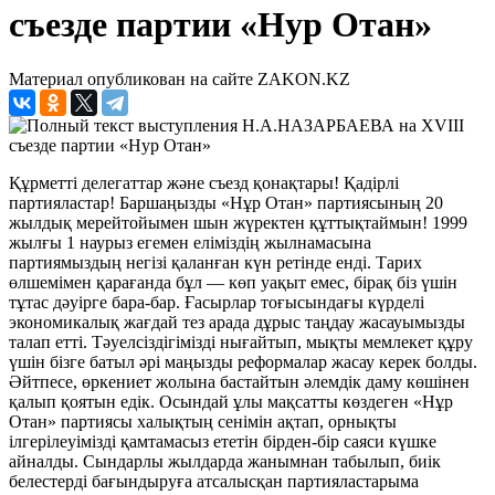
съезде партии «Нур Отан»
Материал опубликован на сайте ZAKON.KZ
Құрметті делегаттар және съезд қонақтары! Қадірлі
партияластар! Баршаңызды «Нұр Отан» партиясының 20
жылдық мерейтойымен шын жүректен құттықтаймын! 1999
жылғы 1 наурыз егемен еліміздің жылнамасына
партиямыздың негізі қаланған күн ретінде енді. Тарих
өлшемімен қарағанда бұл — көп уақыт емес, бірақ біз үшін
тұтас дәуірге бара-бар. Ғасырлар тоғысындағы күрделі
экономикалық жағдай тез арада дұрыс таңдау жасауымызды
талап етті. Тәуелсіздігімізді нығайтып, мықты мемлекет құру
үшін бізге батыл әрі маңызды реформалар жасау керек болды.
Әйтпесе, өркениет жолына бастайтын әлемдік даму көшінен
қалып қоятын едік. Осындай ұлы мақсатты көздеген «Нұр
Отан» партиясы халықтың сенімін ақтап, орнықты
ілгерілеуімізді қамтамасыз ететін бірден-бір саяси күшке
айналды. Сындарлы жылдарда жанымнан табылып, биік
белестерді бағындыруға атсалысқан партияластарыма