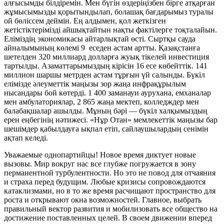
алғысымды білдіремін. Мен бүгін өздеріңізбен бірге атқарған
жұмысымызды қорытындылап, болашақ бағдарымыз туралы
ой бөліссем деймін. Ең алдымен, қол жеткізген
жетістіктерімізді айшықтайтын нақты фактілерге тоқталайын.
Еліміздің экономикасы айтарлықтай өсті. Сыртқы сауда
айналымының көлемі 9 еседен астам артты. Қазақстанға
шетелден 320 миллиард долларға жуық тікелей инвестиция
тартылды. Азаматтарымыздың кірісін 16 есе көбейттік. 141
миллион шаршы метрден астам тұрғын үй салынды. Бүкіл
елімізде әлеуметтік маңызы зор жаңа инфрақұрылым
нысандары бой көтерді. 1 400 заманауи аурухана, емханалар
мен амбулаториялар, 2 865 жаңа мектеп, колледждер мен
балабақшалар ашылды. Мұның бәрі — бүкіл халқымыздың
ерен еңбегінің нәтижесі. «Нұр Отан» мемлекеттік маңызы бар
шешімдер қабылдауға ықпал етіп, сайлаушылардың сенімін
ақтап келеді.
Уважаемые однопартийцы! Новое время диктует новые
вызовы. Мир вокруг нас все глубже погружается в зону
перманентной турбулентности. Но это не повод для отчаяния
и страха перед будущим. Любые кризисы сопровождаются
катаклизмами, но в то же время расчищают пространство для
роста и открывают окна возможностей. Главное, выбрать
правильный вектор развития и мобилизовать все общество на
достижение поставленных целей. В своем движении вперед