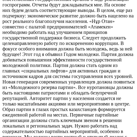
госпрограмм. Отчеты будут докладываться мне. На основе
них будем делать соответствующие выводы. В целом, еще раз
подчеркну: экономическое развитие должно быть нацелено на
рост реального благополучия населения. «Нұр Отан»
совместно с палатой предпринимателей «Атамекен»
необходимо работать над улучшением принципов
государственной поддержки бизнеса. Следует продолжить
целенаправленную работу по искоренению коррупции. В
фокусе особого внимания должна быть молодежь, ведь за ней
будущее! Этот год я объявил Годом молодежи. Партия должна
добиваться повышения эффективности государственной
молодежной политики. Партия должна стать одним из
главных «социальных лифтов» для активных граждан и
источником кадров для системы госуправления всех уровней.
Новая генерация современных управленцев должна появиться
из «Молодежного резерва партии». Все нуротановцы должны
быть настоящими патриотами и обладать безупречной
репутацией. Авторитет партии у населения создается не
только масштабными акциями или мероприятиями в центре.
Образ партии в глазах простых казахстанцев формируется
ежедневной работой на местах. Первичные партийные
организации должны стать ключевым звеном в решении
локальных и региональных задач. Нужно работать над
содержательностью партийных мероприятий, особенно в
регионах. Мы должны вести честный и открытый диалог с