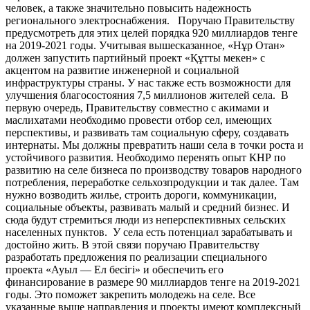
человек, а также значительно повысить надежность
регионального электроснабжения. Поручаю Правительству
предусмотреть для этих целей порядка 920 миллиардов тенге
на 2019-2021 годы. Учитывая вышесказанное, «Нұр Отан»
должен запустить партийный проект «Құтты мекен» с
акцентом на развитие инженерной и социальной
инфраструктуры страны. У нас также есть возможности для
улучшения благосостояния 7,5 миллионов жителей села. В
первую очередь, Правительству совместно с акимами и
маслихатами необходимо провести отбор сел, имеющих
перспективы, и развивать там социальную сферу, создавать
интернаты. Мы должны превратить наши села в точки роста и
устойчивого развития. Необходимо перенять опыт КНР по
развитию на селе бизнеса по производству товаров народного
потребления, переработке сельхозпродукции и так далее. Там
нужно возводить жилье, строить дороги, коммуникации,
социальные объекты, развивать малый и средний бизнес. И
сюда будут стремиться люди из неперспективных сельских
населенных пунктов. У села есть потенциал зарабатывать и
достойно жить. В этой связи поручаю Правительству
разработать предложения по реализации специального
проекта «Ауыл — Ел бесігі» и обеспечить его
финансирование в размере 90 миллиардов тенге на 2019-2021
годы. Это поможет закрепить молодежь на селе. Все
указанные выше направления и проекты имеют комплексный