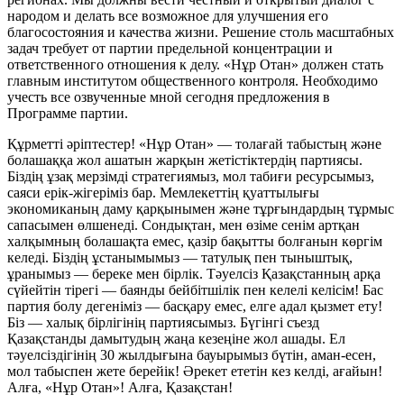
народом и делать все возможное для улучшения его
благосостояния и качества жизни. Решение столь масштабных
задач требует от партии предельной концентрации и
ответственного отношения к делу. «Нұр Отан» должен стать
главным институтом общественного контроля. Необходимо
учесть все озвученные мной сегодня предложения в
Программе партии.
Құрметті әріптестер! «Нұр Отан» — толағай табыстың және
болашаққа жол ашатын жарқын жетістіктердің партиясы.
Біздің ұзақ мерзімді стратегиямыз, мол табиғи ресурсымыз,
саяси ерік-жігеріміз бар. Мемлекеттің қуаттылығы
экономиканың даму қарқынымен және тұрғындардың тұрмыс
сапасымен өлшенеді. Сондықтан, мен өзіме сенім артқан
халқымның болашақта емес, қазір бақытты болғанын көргім
келеді. Біздің ұстанымымыз — татулық пен тыныштық,
ұранымыз — береке мен бірлік. Тәуелсіз Қазақстанның арқа
сүйейтін тірегі — баянды бейбітшілік пен келелі келісім! Бас
партия болу дегеніміз — басқару емес, елге адал қызмет ету!
Біз — халық бірлігінің партиясымыз. Бүгінгі съезд
Қазақстанды дамытудың жаңа кезеңіне жол ашады. Ел
тәуелсіздігінің 30 жылдығына бауырымыз бүтін, аман-есен,
мол табыспен жете берейік! Әрекет ететін кез келді, ағайын!
Алға, «Нұр Отан»! Алға, Қазақстан!