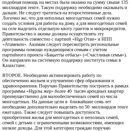
подобная помощь на местах была оказана на сумму свыше 135
миллиардов тенге. Такую поддержку необходимо оказывать и
дальше. Не следует тратиться на второстепенные дела.
Логично же, что для неполных многодетных семей нужно
создать условия для работы на дому, а для многодетных семей
на селе выделить отдельную квоту грантов и микрокредитов.
Правительство и акимы должны осуществлять эту
деятельность совместно с партией «Нұр Отан» и НПП
«Атамекен». Акимам следует пересмотреть региональные
программы помощи нуждающимся семьям с учетом
партийного проекта «Бақытты отбасы» («Счастливая семья»).
Он направлен на системную поддержку института семьи в
Казахстане.
ВТОРОЕ. Необходимо активизировать работу по
обеспечению жильем и улучшению сфер образования и
здравоохранения. Поручаю Правительству построить в рамках
программы «Нұрлы жер» более 40 тысяч арендных квартир
преимущественно для малообеспеченных семей из числа
многодетных. На данные цели в ближайшие семь лет
необходимо дополнительно выделять по 50 миллиардов тенге
ежегодно. Также следует повышать доступность
приобретения жилья для многодетных и неполных семей,
семей с детьми с ограниченными возможностями, имеющих
низкие доходы. Для этой категории граждан поручаю