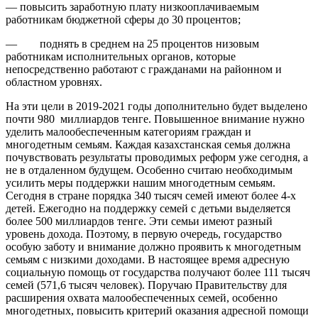
— повысить заработную плату низкооплачиваемым
работникам бюджетной сферы до 30 процентов;
— поднять в среднем на 25 процентов низовым
работникам исполнительных органов, которые
непосредственно работают с гражданами на районном и
областном уровнях.
На эти цели в 2019-2021 годы дополнительно будет выделено
почти 980 миллиардов тенге. Повышенное внимание нужно
уделить малообеспеченным категориям граждан и
многодетным семьям. Каждая казахстанская семья должна
почувствовать результаты проводимых реформ уже сегодня, а
не в отдаленном будущем. Особенно считаю необходимым
усилить меры поддержки нашим многодетным семьям.
Сегодня в стране порядка 340 тысяч семей имеют более 4-х
детей. Ежегодно на поддержку семей с детьми выделяется
более 500 миллиардов тенге. Эти семьи имеют разный
уровень дохода. Поэтому, в первую очередь, государство
особую заботу и внимание должно проявить к многодетным
семьям с низкими доходами. В настоящее время адресную
социальную помощь от государства получают более 111 тысяч
семей (571,6 тысяч человек). Поручаю Правительству для
расширения охвата малообеспеченных семей, особенно
многодетных, повысить критерий оказания адресной помощи