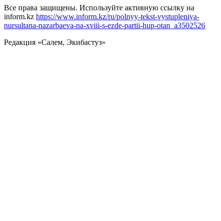
Все права защищены. Используйте активную ссылку на
inform.kz
https://www.inform.kz/ru/polnyy-tekst-vystupleniya-
nursultana-nazarbaeva-na-xviii-s-ezde-partii-hup-otan_a3502526
Редакция «Салем, Экибастуз»