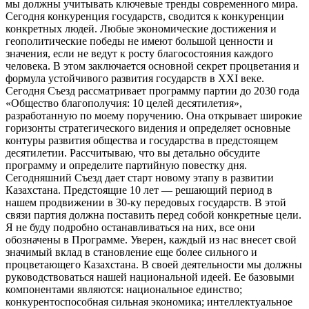
мы должны учитывать ключевые тренды современного мира.
Сегодня конкуренция государств, сводится к конкуренции
конкретных людей. Любые экономические достижения и
геополитические победы не имеют большой ценности и
значения, если не ведут к росту благосостояния каждого
человека. В этом заключается основной секрет процветания и
формула устойчивого развития государств в XXI веке.
Сегодня Съезд рассматривает программу партии до 2030 года
«Общество благополучия: 10 целей десятилетия»,
разработанную по моему поручению. Она открывает широкие
горизонты стратегического видения и определяет основные
контуры развития общества и государства в предстоящем
десятилетии. Рассчитываю, что вы детально обсудите
программу и определите партийную повестку дня.
Сегодняшний Съезд дает старт новому этапу в развитии
Казахстана. Предстоящие 10 лет — решающий период в
нашем продвижении в 30-ку передовых государств. В этой
связи партия должна поставить перед собой конкретные цели.
Я не буду подробно останавливаться на них, все они
обозначены в Программе. Уверен, каждый из нас внесет свой
значимый вклад в становление еще более сильного и
процветающего Казахстана. В своей деятельности мы должны
руководствоваться нашей национальной идеей. Ее базовыми
компонентами являются: национальное единство;
конкурентоспособная сильная экономика; интеллектуальное