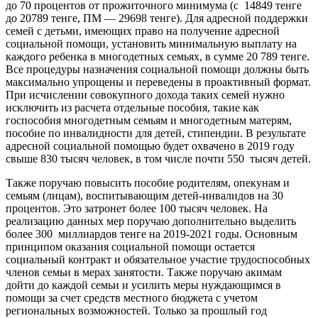
до 70 процентов от прожиточного минимума (с 14849 тенге
до 20789 тенге, ПМ — 29698 тенге). Для адресной поддержки
семей с детьми, имеющих право на получение адресной
социальной помощи, установить минимальную выплату на
каждого ребенка в многодетных семьях, в сумме 20 789 тенге.
Все процедуры назначения социальной помощи должны быть
максимально упрощены и переведены в проактивный формат.
При исчислении совокупного дохода таких семей нужно
исключить из расчета отдельные пособия, такие как
госпособия многодетным семьям и многодетным матерям,
пособие по инвалидности для детей, стипендии. В результате
адресной социальной помощью будет охвачено в 2019 году
свыше 830 тысяч человек, в том числе почти 550 тысяч детей.
Также поручаю повысить пособие родителям, опекунам и
семьям (лицам), воспитывающим детей-инвалидов на 30
процентов. Это затронет более 100 тысяч человек. На
реализацию данных мер поручаю дополнительно выделить
более 300 миллиардов тенге на 2019-2021 годы. Основным
принципом оказания социальной помощи остается
социальный контракт и обязательное участие трудоспособных
членов семьи в мерах занятости. Также поручаю акимам
дойти до каждой семьи и усилить меры нуждающимся в
помощи за счет средств местного бюджета с учетом
региональных возможностей. Только за прошлый год