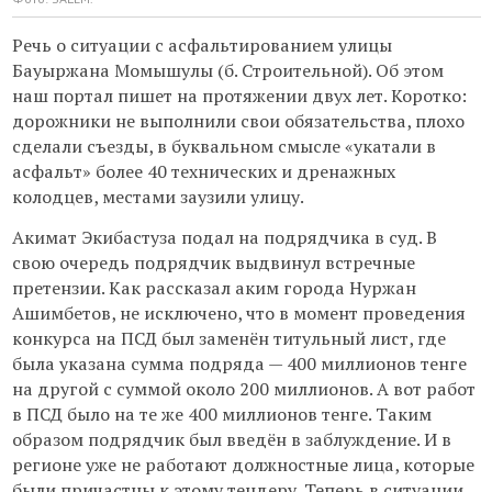
Речь о ситуации с асфальтированием улицы
Бауыржана Момышулы (б. Строительной). Об этом
наш портал пишет на протяжении двух лет. Коротко:
дорожники не выполнили свои обязательства, плохо
сделали съезды, в буквальном смысле «укатали в
асфальт» более 40 технических и дренажных
колодцев, местами заузили улицу.
Акимат Экибастуза подал на подрядчика в суд. В
свою очередь подрядчик выдвинул встречные
претензии. Как рассказал аким города Нуржан
Ашимбетов, не исключено, что в момент проведения
конкурса на ПСД был заменён титульный лист, где
была указана сумма подряда — 400 миллионов тенге
на другой с суммой около 200 миллионов. А вот работ
в ПСД было на те же 400 миллионов тенге. Таким
образом подрядчик был введён в заблуждение. И в
регионе уже не работают должностные лица, которые
были причастны к этому тендеру. Теперь в ситуации