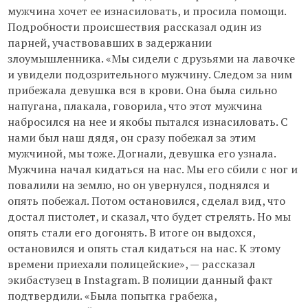
мужчина хочет ее изнасиловать, и просила помощи.
Подробности происшествия рассказал один из
парней, участвовавших в задержании
злоумышленника. «Мы сидели с друзьями на лавочке
и увидели подозрительного мужчину. Следом за ним
прибежала девушка вся в крови. Она была сильно
напугана, плакала, говорила, что этот мужчина
набросился на нее и якобы пытался изнасиловать. С
нами был наш дядя, он сразу побежал за этим
мужчиной, мы тоже. Догнали, девушка его узнала.
Мужчина начал кидаться на нас. Мы его сбили с ног и
повалили на землю, но он увернулся, поднялся и
опять побежал. Потом остановился, сделал вид, что
достал пистолет, и сказал, что будет стрелять. Но мы
опять стали его догонять. В итоге он выдохся,
остановился и опять стал кидаться на нас. К этому
времени приехали полицейские», — рассказал
экибастузец в Instagram. В полиции данный факт
подтвердили. «Была попытка грабежа,