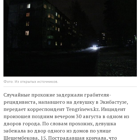
Фото: Из открытых источников.
Случайные прохожие задержали грабителя-
рецидивиста, напавшего на девушку в Экибастузе,
передает корреспондент Tengrinews.kz. Инцидент
произошел поздним вечером 30 августа в одном из
дворов города. По словам прохожих, девушка
забежала во двор одного из домов по улице
Шешембекова, 15. Пострадавшая кричала, что