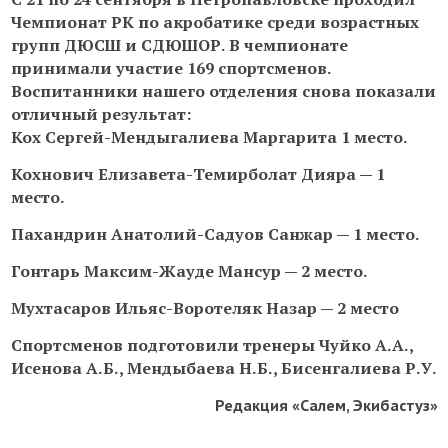
Чемпионат РК по акробатике среди возрастных
групп ДЮСШ и СДЮШОР. В чемпионате
принимали участие 169 спортсменов.
Воспитанники нашего отделения снова показали
отличный результат:
Кох Сергей-Мендыгалиева Маргарита 1 место.
Кохнович Елизавета-Темирболат Дияра — 1
место.
Пахандрин Анатолий-Садуов Санжар — 1 место.
Гонтарь Максим-Жауде Мансур — 2 место.
Мухтасаров Ильяс-Воротеляк Назар — 2 место
Спортсменов подготовили тренеры Чуйко А.А.,
Исенова А.Б., Мендыбаева Н.Б., Бисенгалиева Р.У.
Редакция «Салем, Экибастуз»