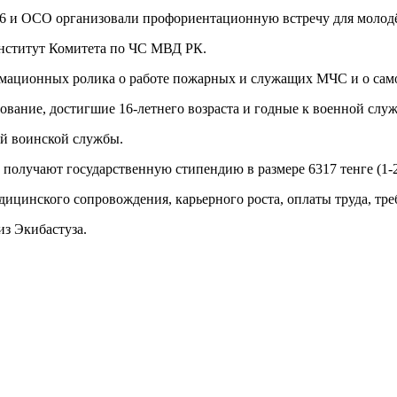
-6 и ОСО организовали профориентационную встречу для молод
институт Комитета по ЧС МВД РК.
рмационных ролика о работе пожарных и служащих МЧС и о сам
ание, достигшие 16-летнего возраста и годные к военной служб
ой воинской службы.
олучают государственную стипендию в размере 6317 тенге (1-2 к
едицинского сопровождения, карьерного роста, оплаты труда, т
из Экибастуза.