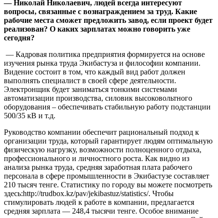
— Николай Николаевич, людей всегда интересуют
вопросы, связанные с вознаграждением за труд. Какие
рабочие места сможет предложить завод, если проект будет
реализован? О каких зарплатах можно говорить уже
сегодня?
— Кадровая политика предприятия формируется на основе
изучения рынка труда Экибастуза и философии компании.
Видение состоит в том, что каждый вид работ должен
выполнять специалист в своей сфере деятельности.
Электронщик будет заниматься тонкими системами
автоматизации производства, силовик высоковольтного
оборудования – обеспечивать стабильную работу подстанции
500/35 кВ и т.д.
Руководство компании обеспечит рациональный подход к
организации труда, который гарантирует людям оптимальную
физическую нагрузку, возможности полноценного отдыха,
профессионального и личностного роста. Как видно из
анализа рынка труда, средняя заработная плата рабочего
персонала в сфере промышленности в Экибастузе составляет
210 тысяч тенге. Статистику по городу вы можете посмотреть
здесь:http://trudbox.kz/pav/jekibastuz/statistics/. Чтобы
стимулировать людей к работе в компании, предлагается
средняя зарплата — 248,4 тысячи тенге. Особое внимание