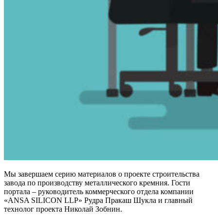
Мы завершаем серию материалов о проекте строительства
завода по производству металлического кремния. Гости
портала – руководитель коммерческого отдела компании
«ANSA SILIСON LLP» Рудра Пракаш Шукла и главный
технолог проекта Николай Зобнин.