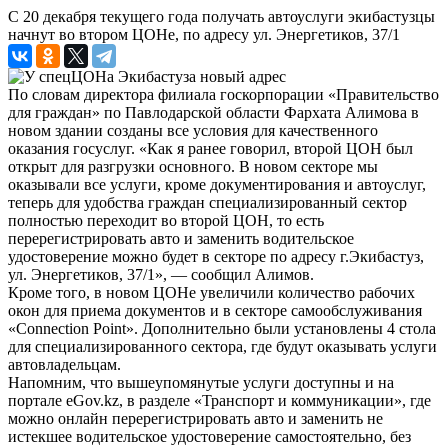
С 20 декабря текущего года получать автоуслуги экибастузцы
начнут во втором ЦОНе, по адресу ул. Энергетиков, 37/1
По словам директора филиала госкорпорации «Правительство
для граждан» по Павлодарской области Фархата Алимова в
новом здании созданы все условия для качественного
оказания госуслуг. «Как я ранее говорил, второй ЦОН был
открыт для разгрузки основного. В новом секторе мы
оказывали все услуги, кроме документирования и автоуслуг,
теперь для удобства граждан специализированный сектор
полностью переходит во второй ЦОН, то есть
перерегистрировать авто и заменить водительское
удостоверение можно будет в секторе по адресу г.Экибастуз,
ул. Энергетиков, 37/1», — сообщил Алимов.
Кроме того, в новом ЦОНе увеличили количество рабочих
окон для приема документов и в секторе самообслуживания
«Connection Point». Дополнительно были установлены 4 стола
для специализированного сектора, где будут оказывать услуги
автовладельцам.
Напомним, что вышеупомянутые услуги доступны и на
портале eGov.kz, в разделе «Транспорт и коммуникации», где
можно онлайн перерегистрировать авто и заменить не
истекшее водительское удостоверение самостоятельно, без