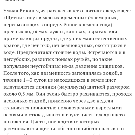
Умная Википедия рассказывает о щитнях следующее:
«Щитни живут в мелких временных (эфемерных,
пересыхающих в определённое времена года)
пресных водоёмах: лужах, канавах, оврагах, или
промерзающих прудах, где у них мало естественных
врагов, где нет рыб, нет земноводных, охотящихся в
воде. Предпочитают стоячие воды. Встречаются и в
неглубоких, разлитых поймах ручьёв, но такие
популяции неустойчивы из-за давления хищников.
После того, как низменность заполнилась водой, в
течение 1—3 суток из находящихся в земле цист
вылупляются личинки (науплиусы) щитней размером
около 0,5 мм. Они очень быстро развиваются, проходя
несколько стадий, примерно через две недели
становятся полностью половозрелыми взрослыми
особями и откладывают в грунт цисты следующего
поколения. Цисты, посредством которых
размножаются щитни, обычно ошибочно называют