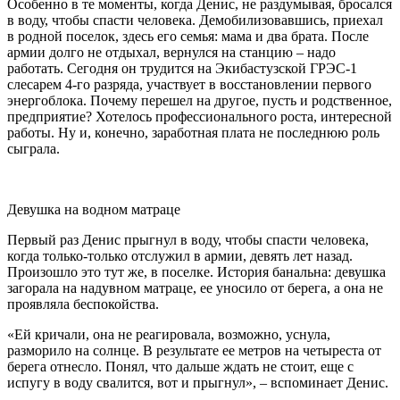
Особенно в те моменты, когда Денис, не раздумывая, бросался
в воду, чтобы спасти человека. Демобилизовавшись, приехал
в родной поселок, здесь его семья: мама и два брата. После
армии долго не отдыхал, вернулся на станцию – надо
работать. Сегодня он трудится на Экибастузской ГРЭС-1
слесарем 4-го разряда, участвует в восстановлении первого
энергоблока. Почему перешел на другое, пусть и родственное,
предприятие? Хотелось профессионального роста, интересной
работы. Ну и, конечно, заработная плата не последнюю роль
сыграла.
Девушка на водном матраце
Первый раз Денис прыгнул в воду, чтобы спасти человека,
когда только-только отслужил в армии, девять лет назад.
Произошло это тут же, в поселке. История банальна: девушка
загорала на надувном матраце, ее уносило от берега, а она не
проявляла беспокойства.
«Ей кричали, она не реагировала, возможно, уснула,
разморило на солнце. В результате ее метров на четыреста от
берега отнесло. Понял, что дальше ждать не стоит, еще с
испугу в воду свалится, вот и прыгнул», – вспоминает Денис.