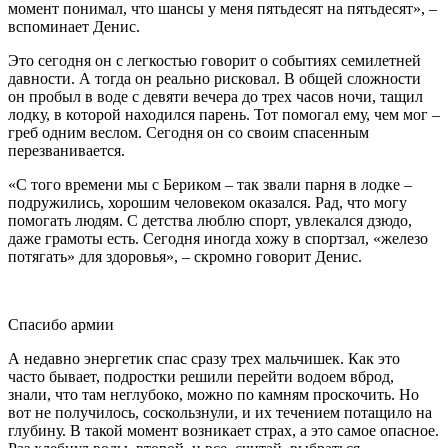
момент понимал, что шансы у меня пятьдесят на пятьдесят», –
вспоминает Денис.
Это сегодня он с легкостью говорит о событиях семилетней
давности. А тогда он реально рисковал. В общей сложности
он пробыл в воде с девяти вечера до трех часов ночи, тащил
лодку, в которой находился парень. Тот помогал ему, чем мог –
греб одним веслом. Сегодня он со своим спасенным
перезванивается.
«С того времени мы с Бериком – так звали парня в лодке –
подружились, хорошим человеком оказался. Рад, что могу
помогать людям. С детства люблю спорт, увлекался дзюдо,
даже грамоты есть. Сегодня иногда хожу в спортзал, «железо
потягать» для здоровья», – скромно говорит Денис.
Спасибо армии
А недавно энергетик спас сразу трех мальчишек. Как это
часто бывает, подростки решили перейти водоем вброд,
знали, что там неглубоко, можно по камням проскочить. Но
вот не получилось, соскользнули, и их течением потащило на
глубину. В такой момент возникает страх, а это самое опасное.