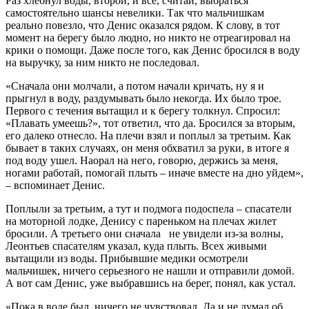
Раз хлебнул воды, второй, и все, считай, выбраться
самостоятельно шансы невелики. Так что мальчишкам
реально повезло, что Денис оказался рядом. К слову, в тот
момент на берегу было людно, но никто не отреагировал на
крики о помощи. Даже после того, как Денис бросился в воду
на выручку, за ним никто не последовал.
«Сначала они молчали, а потом начали кричать, ну я и
прыгнул в воду, раздумывать было некогда. Их было трое.
Первого с течения вытащил и к берегу толкнул. Спросил:
«Плавать умеешь?», тот ответил, что да. Бросился за вторым,
его далеко отнесло. На плечи взял и поплыл за третьим. Как
бывает в таких случаях, он меня обхватил за руки, в итоге я
под воду ушел. Наорал на него, говорю, держись за меня,
ногами работай, помогай плыть – иначе вместе на дно уйдем»,
– вспоминает Денис.
Поплыли за третьим, а тут и подмога подоспела – спасатели
на моторной лодке, Денису с пареньком на плечах жилет
бросили. А третьего они сначала не увидели из-за волны,
Леонтьев спасателям указал, куда плыть. Всех живыми
вытащили из воды. Прибывшие медики осмотрели
мальчишек, ничего серьезного не нашли и отправили домой.
А вот сам Денис, уже выбравшись на берег, понял, как устал.
«Пока в воде был, ничего не чувствовал. Да и не думал об