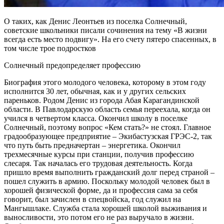
О таких, как Денис Леонтьев из поселка Солнечный,
советские школьники писали сочинения на тему «В жизни
всегда есть место подвигу». На его счету пятеро спасенных, в
том числе трое подростков
Солнечный предопределяет профессию
Биография этого молодого человека, которому в этом году
исполнится 30 лет, обычная, как и у других сельских
пареньков. Родом Денис из города Абая Карагандинской
области. В Павлодарскую область семья переехала, когда он
учился в четвертом класса. Окончил школу в поселке
Солнечный, поэтому вопрос «Кем стать?» не стоял. Главное
градообразующее предприятие – Экибастузская ГРЭС-2, так
что путь быть предначертан – энергетика. Окончил
трехмесячные курсы при станции, получив профессию
слесаря. Так началась его трудовая деятельность. Когда
пришло время выполнить гражданский долг перед страной –
пошел служить в армию. Поскольку молодой человек был в
хорошей физической форме, да и профессия сама за себя
говорит, был зачислен в спецвойска, год служил на
Мангышлаке. Служба стала хорошей школой выживания и
выносливости, это потом его не раз выручало в жизни.