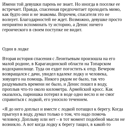
Имени той девушки парень не знает. Но иногда в поселке ее
встречает. Правда, спасенная предпочитает проходить мимо,
как будто они и не знакомы. Впрочем, спасателя это не
волнует. Благодарностей не ждет. Возможно, девушке просто
неприятно вспоминать ту историю, а Денис ничего
героического в своем поступке не видит.
Один в лодке
Вторая история спасения с Леонтьевым произошла на его
малой родине, в Карагандинской области на Топарском
водохранилище. Туда он ездит погостить к отцу. Вечером
возвращался с дачи, увидел вдалеке лодку и человека,
зовущего на помощь. Никого рядом не было, так что
раздумывать времени не было, и Денис пошел в воду,
проплыв что-то около километра. Армейский кросс. Как
оказалось, парнишка потерял в воде одно весло и не смог
справиться с лодкой, его уносило течением.
«Я до него доплыл и вместе с лодкой потащил к берегу. Когда
прыгнул в воду, думал только о том, что надо помочь
человеку. Доплыву или нет – в тот момент подобной мысли не
возникло. А вот когда лодку к берегу тащил, в какой-то