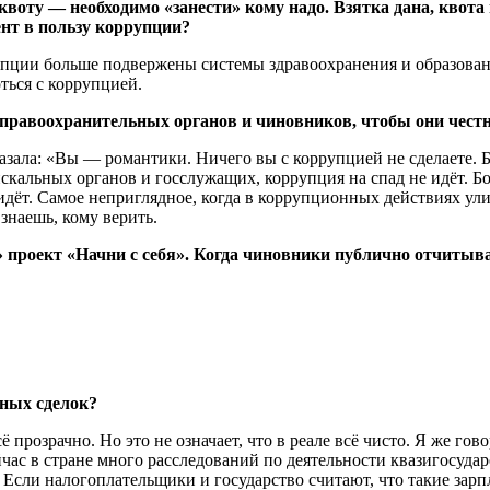
квоту — необходимо «занести» кому надо. Взятка дана, квот
ент в пользу коррупции?
пции больше подвержены системы здравоохранения и образован
ться с коррупцией.
 правоохранительных органов и чиновников, чтобы они честн
азала: «Вы — романтики. Ничего вы с коррупцией не сделаете. Бы
скальных органов и госслужащих, коррупция на спад не идёт. Бо
идёт. Самое неприглядное, когда в коррупционных действиях ули
знаешь, кому верить.
 проект «Начни с себя». Когда чиновники публично отчитыв
ных сделок?
 прозрачно. Но это не означает, что в реале всё чисто. Я же го
йчас в стране много расследований по деятельности квазигосуд
 Если налогоплательщики и государство считают, что такие зар