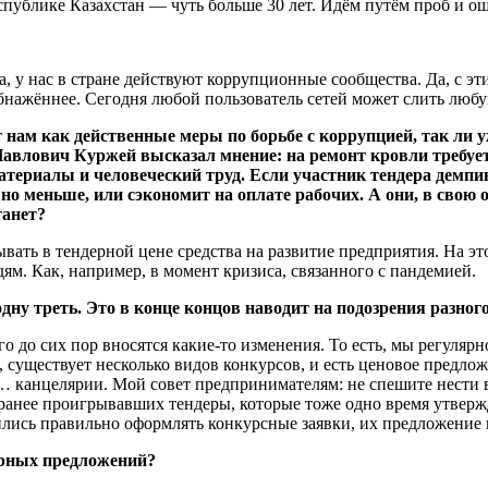
спублике Казахстан — чуть больше 30 лет. Идём путём проб и о
, у нас в стране действуют коррупционные сообщества. Да, с эт
 обнажённее. Сегодня любой пользователь сетей может слить лю
 нам как действенные меры по борьбе с коррупцией, так ли
авлович Куржей высказал мнение: на ремонт кровли требуется
ериалы и человеческий труд. Если участник тендера демпинг
о меньше, или сэкономит на оплате рабочих. А они, в свою о
танет?
вать в тендерной цене средства на развитие предприятия. На эт
ям. Как, например, в момент кризиса, связанного с пандемией.
дну треть. Это в конце концов наводит на подозрения разного
о до сих пор вносятся какие-то изменения. То есть, мы регулярн
уществует несколько видов конкурсов, и есть ценовое предложе
е… канцелярии. Мой совет предпринимателям: не спешите нести 
анее проигрывавших тендеры, которые тоже одно время утверждал
ились правильно оформлять конкурсные заявки, их предложение 
ерных предложений?