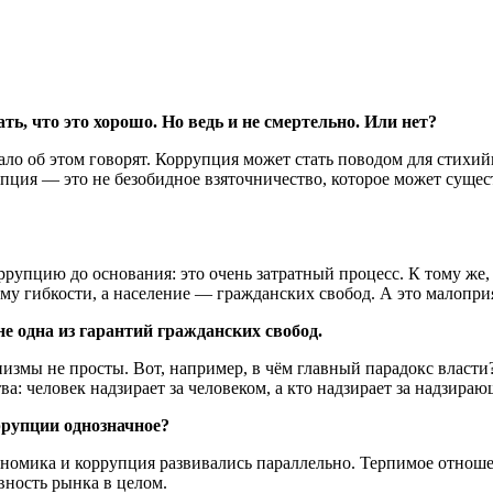
ть, что это хорошо. Но ведь и не смертельно. Или нет?
мало об этом говорят. Коррупция может стать поводом для стихи
пция — это не безобидное взяточничество, которое может сущес
ррупцию до основания: это очень затратный процесс. К тому же,
му гибкости, а население — гражданских свобод. А это малопри
е одна из гарантий гражданских свобод.
измы не просты. Вот, например, в чём главный парадокс власти
ва: человек надзирает за человеком, а кто надзирает за надзира
ррупции однозначное?
ономика и коррупция развивались параллельно. Терпимое отнош
вность рынка в целом.