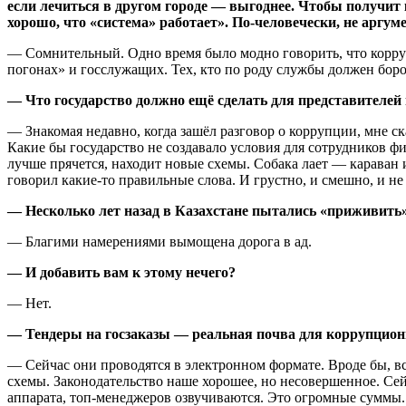
если лечиться в другом городе — выгоднее. Чтобы получит 
хорошо, что «система» работает». По-человечески, не аргум
— Сомнительный. Одно время было модно говорить, что корру
погонах» и госслужащих. Тех, кто по роду службы должен боро
— Что государство должно ещё сделать для представителей
— Знакомая недавно, когда зашёл разговор о коррупции, мне ск
Какие бы государство не создавало условия для сотрудников фи
лучше прячется, находит новые схемы. Собака лает — караван 
говорил какие-то правильные слова. И грустно, и смешно, и не 
— Несколько лет назад в Казахстане пытались «приживить»
— Благими намерениями вымощена дорога в ад.
— И добавить вам к этому нечего?
— Нет.
— Тендеры на госзаказы — реальная почва для коррупцион
— Сейчас они проводятся в электронном формате. Вроде бы, всё
схемы. Законодательство наше хорошее, но несовершенное. Се
аппарата, топ-менеджеров озвучиваются. Это огромные суммы.