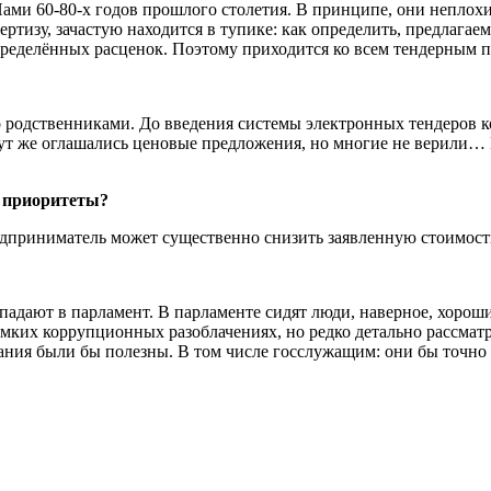
ами 60-80-х годов прошлого столетия. В принципе, они неплох
пертизу, зачастую находится в тупике: как определить, предлага
пределённых расценок. Поэтому приходится ко всем тендерным 
о родственниками. До введения системы электронных тендеров 
Тут же оглашались ценовые предложения, но многие не верили… 
т приоритеты?
приниматель может существенно снизить заявленную стоимость р
падают в парламент. В парламенте сидят люди, наверное, хорош
мких коррупционных разоблачениях, но редко детально рассмат
ания были бы полезны. В том числе госслужащим: они бы точно з