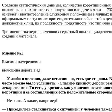
Согласно статистическим данным, количество коррупционных п
половины из них относятся к получению или даче взятки — 732
означает «злоупотребление служебным положением в личных ц
официальным статусом авторитета, возможностей, связей в це
должностных лиц, их продажность, подкупность, что типично 
Три мнения экспертов, имеющих серьёзный опыт государственн
создании материала.
Мнение №1
Благими намерениями
вымощена дорога в ад
— У любого явления, даже негативного, есть две стороны. 
часто можно было услышать: «Спасибо кризису: дороги рем
лекарствами». То есть, у кризиса, как у явления негативн
коррупции и её составляющих есть положительные сторон
— Не знаю. А какие, например?
— Приходилось сталкиваться с ситуацией: у человека тяжело 