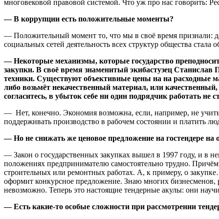
многовековой правовой системой. Что уж про нас говорить: Ре
— В коррупции есть положительные моменты?
— Положительный момент то, что мы в своё время признали: да
социальных сетей деятельность всех структур общества стала
— Некоторые механизмы, которые государство преподносит
закупки. В своё время знаменитый экибастузец Станислав П
техники. Существуют объективные цены на на расходные мат
либо возьмёт некачественный материал, или качественный, н
согласитесь, в убыток себе ни один подрядчик работать не с
— Нет, конечно. Экономия возможна, если, например, не учиты
поддерживать производство в рабочем состоянии и платить люд
— Но не снижать же ценовое предложение на гостендере на о
— Закон о государственных закупках вышел в 1997 году, и в нег
положениях предпринимателю самостоятельно трудно. Причём, с
строительных или ремонтных работах. А, к примеру, о закупк
оформит конкурсное предложение. Знаю многих бизнесменов, р
невозможно. Теперь это настоящие тендерные акулы: они науч
— Есть какие-то особые сложности при рассмотрении тенд