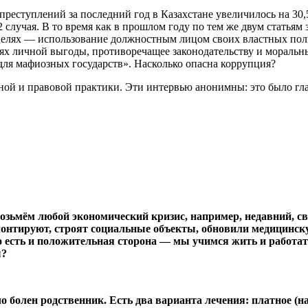
реступлений за последний год в Казахстане увеличилось на 30
 случая. В то время как в прошлом году по тем же двум статья
елях — использование должностным лицом своих властных полн
лях личной выгоды, противоречащее законодательству и мораль
для мафиозных государств». Насколько опасна коррупция?
ой и правовой практики. Эти интервью анонимны: это было гла
Возьмём любой экономический кризис, например, недавний, св
онтируют, строят социальные объекты, обновили медицинску
ого есть и положительная сторона — мы учимся жить и работ
ы?
болен родственник. Есть два варианта лечения: платное (на ч