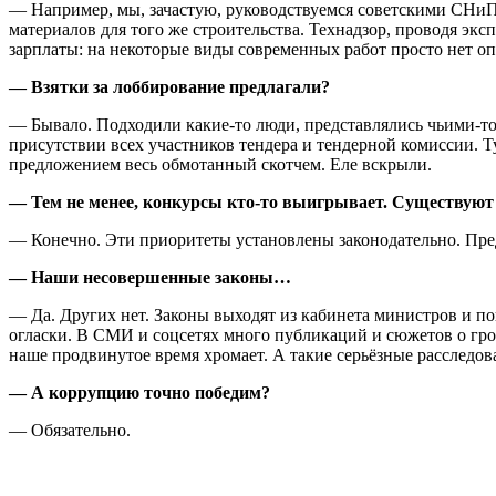
— Например, мы, зачастую, руководствуемся советскими СНиП
материалов для того же строительства. Технадзор, проводя экс
зарплаты: на некоторые виды современных работ просто нет о
— Взятки за лоббирование предлагали?
— Бывало. Подходили какие-то люди, представлялись чьими-т
присутствии всех участников тендера и тендерной комиссии. 
предложением весь обмотанный скотчем. Еле вскрыли.
— Тем не менее, конкурсы кто-то выигрывает. Существую
— Конечно. Эти приоритеты установлены законодательно. Пред
— Наши несовершенные законы…
— Да. Других нет. Законы выходят из кабинета министров и по
огласки. В СМИ и соцсетях много публикаций и сюжетов о гро
наше продвинутое время хромает. А такие серьёзные расследов
— А коррупцию точно победим?
— Обязательно.