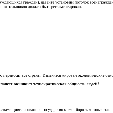
нуждающихся граждан), давайте установим потолок вознагражден
гоплательщиков должен быть регламентирован.
рую переносят все страны. Изменятся мировые экономические от
 планете возникнет технократическая общность людей?
ами цивилизованное государство может бороться только законо