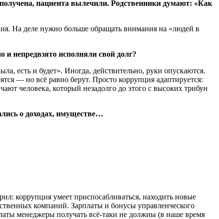
а получена, пациента вылечили. Родственники думают: «Как
ия. На деле нужно больше обращать внимания на «людей в
о и непредвзято исполняли свой долг?
ла, есть и будет». Иногда, действительно, руки опускаются.
ятся — но всё равно берут. Просто коррупция адаптируется:
чают человека, который незадолго до этого с высоких трибун
ались о доходах, имуществе…
ворил: коррупция умеет приспосабливаться, находить новые
арственных компаний. Зарплаты и бонусы управленческого
платы менеджеры получать всё-таки не должны (в наше время