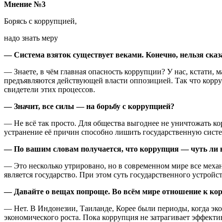
Мнение №3
Борясь с коррупцией,
надо знать меру
— Система взяток существует веками. Конечно, нельзя сказа
— Знаете, в чём главная опасность коррупции? У нас, кстати, 
предъявляются действующей власти оппозицией. Так что корру
свидетели этих процессов.
— Значит, все силы — на борьбу с коррупцией?
— Не всё так просто. Для общества выгоднее не уничтожать ко
устранение её причин способно лишить государственную систе
— По вашим словам получается, что коррупция — чуть ли н
— Это несколько утрировано, но в современном мире все механ
является государство. При этом суть государственного устройст
— Давайте о вещах попроще. Во всём мире отношение к ко
— Нет. В Индонезии, Таиланде, Корее были периоды, когда эк
экономического роста. Пока коррупция не затрагивает эффекти