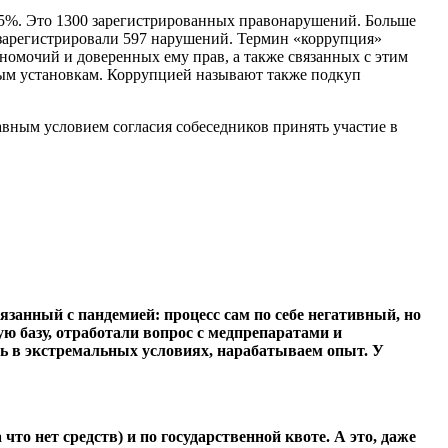
,5%. Это 1300 зарегистрированных правонарушений. Больше
м зарегистрировали 597 нарушений. Термин «коррупция»
омочий и доверенных ему прав, а также связанных с этим
ным установкам. Коррупцией называют также подкуп
вным условием согласия собеседников принять участие в
язанный с пандемией: процесс сам по себе негативный, но
ю базу, отработали вопрос с медпрепаратами и
ать в экстремальных условиях, нарабатываем опыт. У
то нет средств) и по государственной квоте. А это, даже