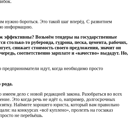
шибок.
им нужно бороться. Это такой шаг вперёд. С развитием
бую информацию.
 уж эффективны? Возьмём тендеры на государственные
 столько-то рубероида, гудрона, песка, цемента, рабочих,
ует, снижает стоимость своего предложения, значит он
чередь, соответственно зарплате и «качество» выдадут. Но,
о предприниматели идут, когда необходимо просто
 рода.
о имеем дело с новой редакцией закона. Разобраться во всех
ние. Это когда речь не идёт о, например, долгосрочных
взятку. Наймите хорошего юриста, который вам правильно
и: на конкурсах «всё куплено», пролезть на госзаказ
просто не перебьёшь.