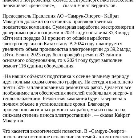
переживает «ренессанс», — сказал Ернат Бердигулов.
Председатель Правления АО «Самрук-Энерго» Кайрат
Максутов доложил об основных производственных
показателях компании. Суммарная выработка электроэнергии
дочерними организациями в 2023 году составила 35,3 млрд
кВтч или порядка 31 процент от общей выработки
электроэнергии по Казахстану. В 2024 году планируется
увеличить объем производства электроэнергии до 39,2 млрд
кВтч. Если в 2023 году был проведён ремонт 83 единиц
основного оборудования, то в 2024 году будет выполнен
ремонт 116 единиц оборудования.
«На наших объектах подготовка к осенне-зимнему периоду
идет полным ходом согласно графику. На сегодня выполнено
почти 50% запланированных ремонтных работ. Делается все
необходимое для обеспечения жителей стабильным энерго- и
теплоснабжением. Ремонтная кампания будет завершена в
полном объеме в установленные сроки. Благодаря
проведению активных ремонтных работ, мы из года в год
снижаем степень износа электростанций», — сказал Кайрат
Максутов.
Что касается экологической повестки. В «Самрук-Энерго»
проводится поэтапное оснащение системой автоматического