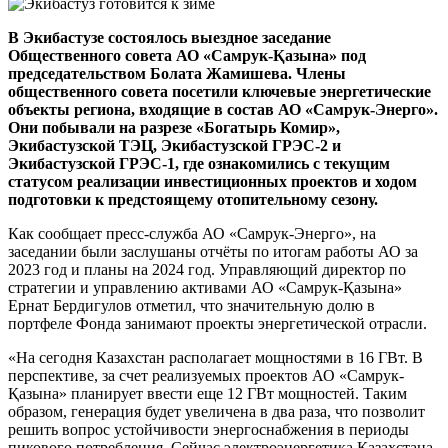
В Экибастузе состоялось выездное заседание
Общественного совета АО «Самрук-Қазына» под
председательством Болата Жамишева. Члены
общественного совета посетили ключевые энергетические
объекты региона, входящие в состав АО «Самрук-Энерго».
Они побывали на разрезе «Богатырь Комир»,
Экибастузской ТЭЦ, Экибастузской ГРЭС-2 и
Экибастузской ГРЭС-1, где ознакомились с текущим
статусом реализации инвестиционных проектов и ходом
подготовки к предстоящему отопительному сезону.
Как сообщает пресс-служба АО «Самрук-Энерго», на
заседании были заслушаны отчёты по итогам работы АО за
2023 год и планы на 2024 год. Управляющий директор по
стратегии и управлению активами АО «Самрук-Қазына»
Ернат Бердигулов отметил, что значительную долю в
портфеле Фонда занимают проекты энергетической отрасли.
«На сегодня Казахстан располагает мощностями в 16 ГВт. В
перспективе, за счет реализуемых проектов АО «Самрук-
Қазына» планирует ввести еще 12 ГВт мощностей. Таким
образом, генерация будет увеличена в два раза, что позволит
решить вопрос устойчивости энергоснабжения в периоды
пикового потребления. Сейчас электроэнергетика Казахстана