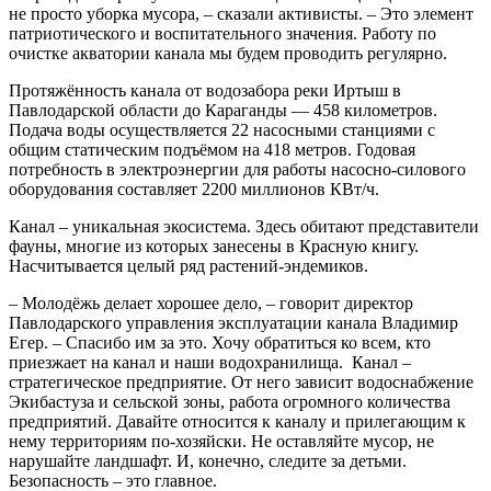
не просто уборка мусора, – сказали активисты. – Это элемент
патриотического и воспитательного значения. Работу по
очистке акватории канала мы будем проводить регулярно.
Протяжённость канала от водозабора реки Иртыш в
Павлодарской области до Караганды — 458 километров.
Подача воды осуществляется 22 насосными станциями с
общим статическим подъёмом на 418 метров. Годовая
потребность в электроэнергии для работы насосно-силового
оборудования составляет 2200 миллионов КВт/ч.
Канал – уникальная экосистема. Здесь обитают представители
фауны, многие из которых занесены в Красную книгу.
Насчитывается целый ряд растений-эндемиков.
– Молодёжь делает хорошее дело, – говорит директор
Павлодарского управления эксплуатации канала Владимир
Егер. – Спасибо им за это. Хочу обратиться ко всем, кто
приезжает на канал и наши водохранилища. Канал –
стратегическое предприятие. От него зависит водоснабжение
Экибастуза и сельской зоны, работа огромного количества
предприятий. Давайте относится к каналу и прилегающим к
нему территориям по-хозяйски. Не оставляйте мусор, не
нарушайте ландшафт. И, конечно, следите за детьми.
Безопасность – это главное.