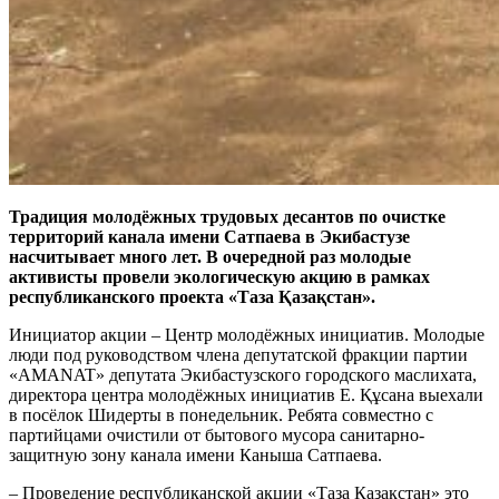
Традиция молодёжных трудовых десантов по очистке
территорий канала имени Сатпаева в Экибастузе
насчитывает много лет. В очередной раз молодые
активисты провели экологическую акцию в рамках
республиканского проекта «Таза Қазақстан».
Инициатор акции – Центр молодёжных инициатив. Молодые
люди под руководством члена депутатской фракции партии
«AMANAT» депутата Экибастузского городского маслихата,
директора центра молодёжных инициатив Е. Құсана выехали
в посёлок Шидерты в понедельник. Ребята совместно с
партийцами очистили от бытового мусора санитарно-
защитную зону канала имени Каныша Сатпаева.
– Проведение республиканской акции «Таза Қазақстан» это