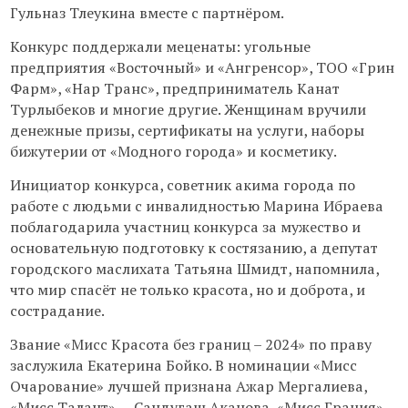
Гульназ Тлеукина вместе с партнёром.
Конкурс поддержали меценаты: угольные
предприятия «Восточный» и «Ангренсор», ТОО «Грин
Фарм», «Нар Транс», предприниматель Канат
Турлыбеков и многие другие. Женщинам вручили
денежные призы, сертификаты на услуги, наборы
бижутерии от «Модного города» и косметику.
Инициатор конкурса, советник акима города по
работе с людьми с инвалидностью Марина Ибраева
поблагодарила участниц конкурса за мужество и
основательную подготовку к состязанию, а депутат
городского маслихата Татьяна Шмидт, напомнила,
что мир спасёт не только красота, но и доброта, и
сострадание.
Звание «Мисс Красота без границ – 2024» по праву
заслужила Екатерина Бойко. В номинации «Мисс
Очарование» лучшей признана Ажар Мергалиева,
«Мисс Талант» — Сандугаш Аканова, «Мисс Грация» —