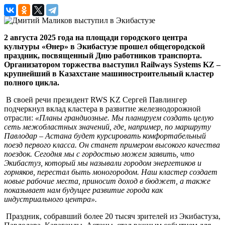
2 августа 2025 года на площади городского центра
культуры «Өнер» в Экибастузе прошел общегородской
праздник, посвященный Дню работников транспорта.
Организатором торжества выступил Railways Systems KZ –
крупнейший в Казахстане машиностроительный кластер
полного цикла.
В своей речи президент RWS KZ Сергей Павлингер
подчеркнул вклад кластера в развитие железнодорожной
отрасли:
«Планы грандиозные. Мы планируем создать целую
сеть межобластных значений, где, например, по маршруту
Павлодар – Астана будет курсировать комфортабельный
поезд первого класса. Он станет примером высокого качества
поездок. Сегодня мы с гордостью можем заявить, что
Экибастуз, который мы называли городом энергетиков и
горняков, перестал быть моногородом. Наш кластер создает
новые рабочие места, приносит доход в бюджет, а также
показывает нам будущее развитие города как
индустриального центра».
Праздник, собравший более 20 тысяч зрителей из Экибастуза,