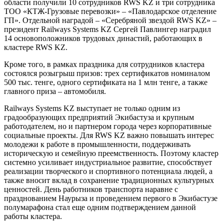
области получили 10 сотрудников RWS KZ и три сотрудника
ТОО «КТЖ-Грузовые перевозки» – «Павлодарское отделение
ГП». Отдельной наградой – «Серебряной звездой RWS KZ» –
президент Railways Systems KZ Сергей Павлингер наградил
14 основоположников трудовых династий, работающих в
кластере RWS KZ.
Кроме того, в рамках праздника для сотрудников кластера
состоялся розыгрыш призов: трех сертификатов номиналом
500 тыс. тенге, одного сертификата на 1 млн тенге, а также
главного приза – автомобиля.
Railways Systems KZ выступает не только одним из
градообразующих предприятий Экибастуза и крупным
работодателем, но и партнером города через корпоративные
социальные проекты. Для RWS KZ важно повышать интерес
молодежи к работе в промышленности, поддерживать
историческую и семейную преемственность. Поэтому кластер
системно усиливает индустриальное развитие, способствует
реализации творческого и спортивного потенциала людей, а
также вносит вклад в сохранение традиционных культурных
ценностей. День работников транспорта наравне с
празднованием Наурыза и проведением первого в Экибастузе
полумарафона стал еще одним подтверждением данной
работы кластера.