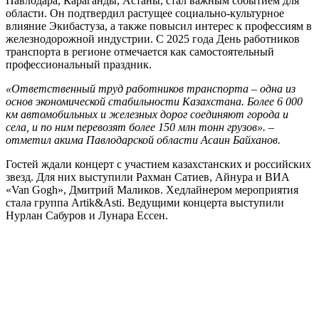
Павлодара, Караганды, Астаны, стал важным событием для
области. Он подтвердил растущее социально-культурное
влияние Экибастуза, а также повысил интерес к профессиям в
железнодорожной индустрии. С 2025 года День работников
транспорта в регионе отмечается как самостоятельный
профессиональный праздник.
«Ответственный труд работников транспорта – одна из
основ экономической стабильности Казахстана. Более 6 000
км автомобильных и железных дорог соединяют города и
села, и по ним перевозят более 150 млн тонн грузов». –
отметил акима Павлодарской области Асаин Байханов.
Гостей ждали концерт с участием казахстанских и российских
звезд. Для них выступили Рахман Сатиев, Айнура и ВИА
«Van Gogh», Дмитрий Маликов. Хедлайнером мероприятия
стала группа Artik&Asti. Ведущими концерта выступили
Нурлан Сабуров и Лунара Ессен.