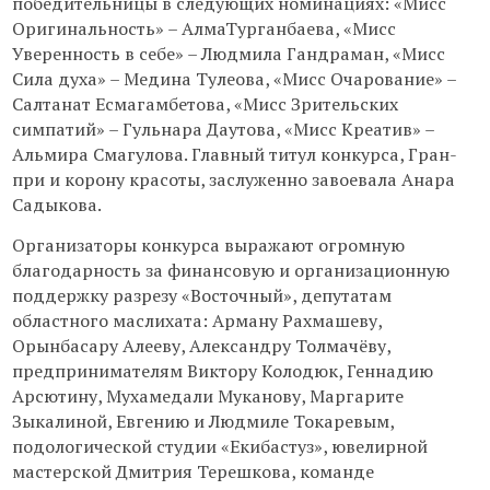
победительницы в следующих номинациях: «Мисс
Оригинальность» – АлмаТурганбаева, «Мисс
Уверенность в себе» – Людмила Гандраман, «Мисс
Сила духа» – Медина Тулеова, «Мисс Очарование» –
Салтанат Есмагамбетова, «Мисс Зрительских
симпатий» – Гульнара Даутова, «Мисс Креатив» –
Альмира Смагулова. Главный титул конкурса, Гран-
при и корону красоты, заслуженно завоевала Анара
Садыкова.
Организаторы конкурса выражают огромную
благодарность за финансовую и организационную
поддержку разрезу «Восточный», депутатам
областного маслихата: Арману Рахмашеву,
Орынбасару Алееву, Александру Толмачёву,
предпринимателям Виктору Колодюк, Геннадию
Арсютину, Мухамедали Муканову, Маргарите
Зыкалиной, Евгению и Людмиле Токаревым,
подологической студии «Екибастуз», ювелирной
мастерской Дмитрия Терешкова, команде