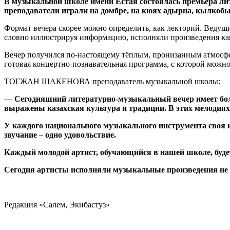
В музыкальной школе имени Естая состоялась премьера л
преподаватели играли на домбре, на кюях адырна, кылкобы
Формат вечера скорее можно определить, как лекторий. Ведущи
словно иллюстрируя информацию, исполняли произведения как
Вечер получился по-настоящему тёплым, пронизанным атмосферо
готовая концертно-познавательная программа, с которой можно 
ТОГЖАН ШАКЕНОВА преподаватель музыкальной школы:
— Сегодняшний литературно-музыкальный вечер имеет бол
выражены казахская культура и традиции. В этих мелодиях
У каждого национального музыкального инструмента своя и
звучание – одно удовольствие.
Каждый молодой артист, обучающийся в нашей школе, будет 
Сегодня артисты исполняли музыкальные произведения не т
Редакция «Салем, Экибастуз»