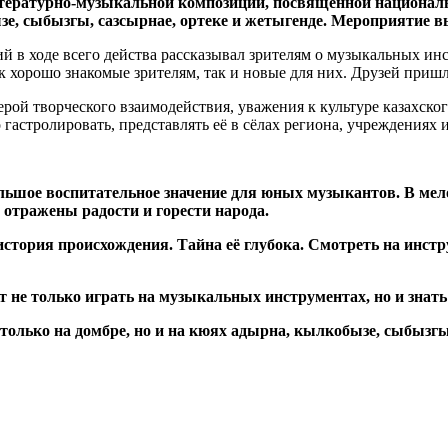
итературно-музыкальной композиции, посвящённой национа
зе, сыбызгы, сазсырнае, ортеке и жетыгенде. Мероприятие 
й в ходе всего действа рассказывал зрителям о музыкальных ин
 хорошо знакомые зрителям, так и новые для них. Друзей приш
й творческого взаимодействия, уважения к культуре казахского
гастролировать, представлять её в сёлах региона, учреждениях 
ьшое воспитательное значение для юных музыкантов. В мел
 отражены радости и горести народа.
стория происхождения. Тайна её глубока. Смотреть на инстр
не только играть на музыкальных инструментах, но и знать с
олько на домбре, но и на кюях адырна, кылкобызе, сыбызгы,