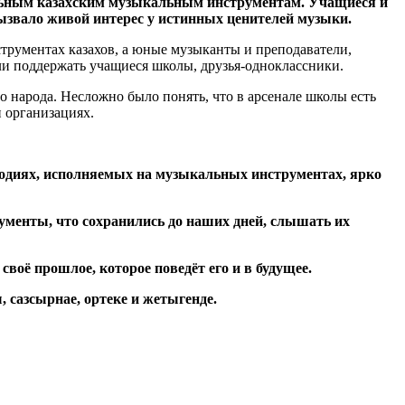
льным казахским музыкальным инструментам. Учащиеся и
вызвало живой интерес у истинных ценителей музыки.
струментах казахов, а юные музыканты и преподаватели,
ли поддержать учащиеся школы, друзья-одноклассники.
 народа. Несложно было понять, что в арсенале школы есть
и организациях.
одиях, исполняемых на музыкальных инструментах, ярко
ументы, что сохранились до наших дней, слышать их
воё прошлое, которое поведёт его и в будущее.
 сазсырнае, ортеке и жетыгенде.