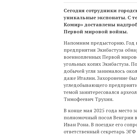
Сегодня сотрудники городс
уникальные экспонаты. С 
Комир» доставлены надгроб
Первой мировой войны.
Напомним предысторию. Год 
предприятия Экибастуза обна
военнопленных Первой мирово
угольных копях Экибастуза. П
добычей угля занималось окол
даже Италии. Захоронение б
угледобывающего предприятия
темой заинтересовался археол
Тимофеевич Трухин.
В конце мая 2025 года место 
полномочный посол Венгрии в
Иван Рона. В поездке его соп
ответственный секретарь ЭГ