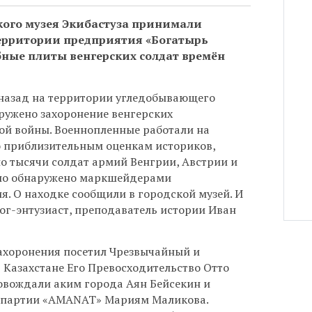
кого музея Экибастуза принимали
территории предприятия «Богатырь
ные плиты венгерских солдат времён
назад на территории угледобывающего
ружено захоронение венгерских
й войны. Военнопленные работали на
о приблизительным оценкам историков,
о тысячи солдат армий Венгрии, Австрии и
ыло обнаружено маркшейдерами
. О находке сообщили в городской музей. И
ог-энтузиаст, преподаватель истории Иван
захоронения посетил Чрезвычайный и
 Казахстане Его Превосходительство Отто
ровождали аким города Аян Бейсекин и
Ф партии «AMANAT» Мариям Маликова.