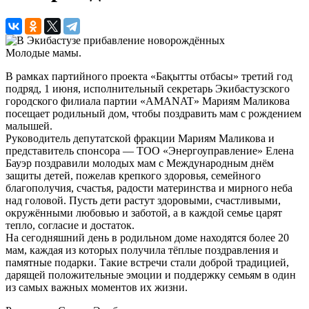
Молодые мамы.
В рамках партийного проекта «Бақытты отбасы» третий год
подряд, 1 июня, исполнительный секретарь Экибастузского
городского филиала партии «AMANAT» Мариям Маликова
посещает родильный дом, чтобы поздравить мам с рождением
малышей.
Руководитель депутатской фракции Мариям Маликова и
представитель спонсора — ТОО «Энергоуправление» Елена
Бауэр поздравили молодых мам с Международным днём
защиты детей, пожелав крепкого здоровья, семейного
благополучия, счастья, радости материнства и мирного неба
над головой. Пусть дети растут здоровыми, счастливыми,
окружёнными любовью и заботой, а в каждой семье царят
тепло, согласие и достаток.
На сегодняшний день в родильном доме находятся более 20
мам, каждая из которых получила тёплые поздравления и
памятные подарки. Такие встречи стали доброй традицией,
дарящей положительные эмоции и поддержку семьям в один
из самых важных моментов их жизни.